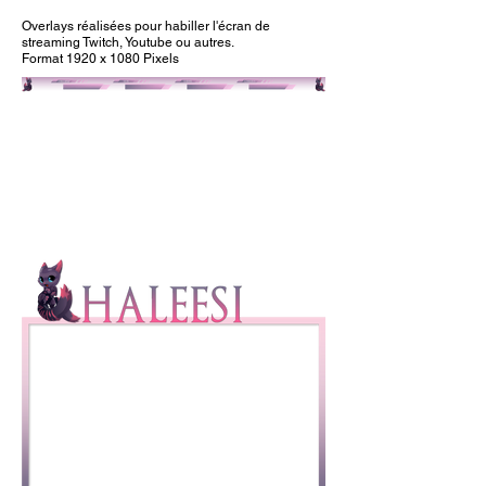
Overlays réalisées pour habiller l'écran de
streaming Twitch, Youtube ou autres.
Format 1920 x 1080 Pixels