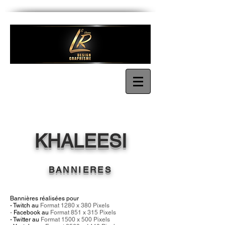
KHALEESI
BANNIERES
Bannières réalisées pour
- Twitch au
Format 128
0 x 38
0 Pixels
-
Facebook au
Format 851
x 315
Pixels
- Twitter au
Format 150
0 x 50
0 Pixels