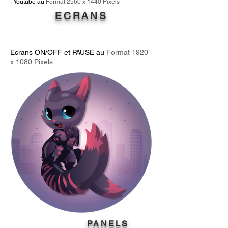
- Youtube au
Format 2560
x 144
0 Pixels
ECRANS
Ecrans ON/OFF et PAUSE au
Format 192
0
x 108
0 Pixels
PANE
LS