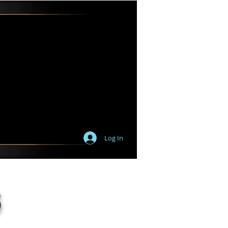
Log In
6